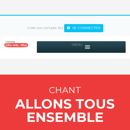
ou
Créer son compte
SE CONNECTER
MENU
CHANT
ALLONS TOUS
ENSEMBLE