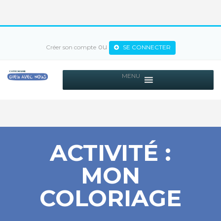
ou
Créer son compte
SE CONNECTER
MENU
ACTIVITÉ :
MON
COLORIAGE