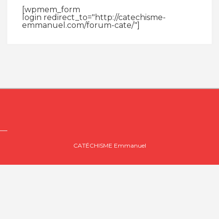
[wpmem_form
login redirect_to="http://catechisme-
emmanuel.com/forum-cate/"]
CATÉCHISME Emmanuel