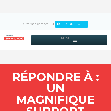
ou
Créer son compte
SE CONNECTER
MENU
RÉPONDRE À :
UN
MAGNIFIQUE
SUPPORT