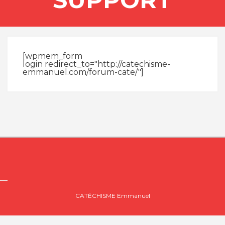
[wpmem_form
login redirect_to="http://catechisme-
emmanuel.com/forum-cate/"]
CATÉCHISME Emmanuel