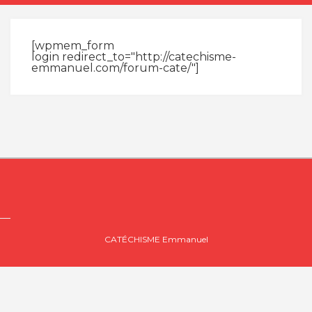
[wpmem_form
login redirect_to="http://catechisme-
emmanuel.com/forum-cate/"]
CATÉCHISME Emmanuel