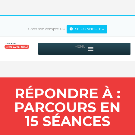
ou
Créer son compte
SE CONNECTER
MENU
RÉPONDRE À :
PARCOURS EN
15 SÉANCES